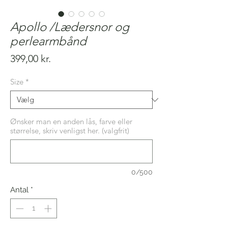
Apollo /Lædersnor og
perlearmbånd
Pris
399,00 kr.
Size
*
Ønsker man en anden lås, farve eller
størrelse, skriv venligst her. (valgfrit)
0/500
Antal
*