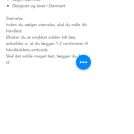
Designet og lavet i Danmark
Størrelse:
Inden du vælger størrelse, skal du måle dit
håndled.
Ønsker du at smykket sidder lidt løst,
anbefaler vi, at du lægger 1-2 centimeter til
håndleddets omkreds.
Skal det sidde meget løst, lægger du 3 cm
til.
Gratis levering over 499 kr.
Kundeservice
Om os
Handelsbetingelser
Cookie- og Privatlivspolitik
Persondatapolitik
Smykkeforplejning
Køb et gavekort