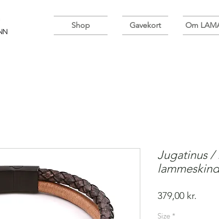
Shop
Gavekort
Om LAM
Jugatinus /
lammeskin
Pris
379,00 kr.
Size
*