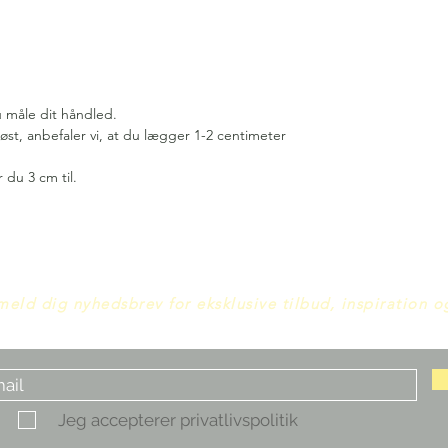
u måle dit håndled.
øst, anbefaler vi, at du lægger 1-2 centimeter
 du 3 cm til.
meld dig nyhedsbrev for eksklusive tilbud, inspiration 
Jeg accepterer privatlivspolitik