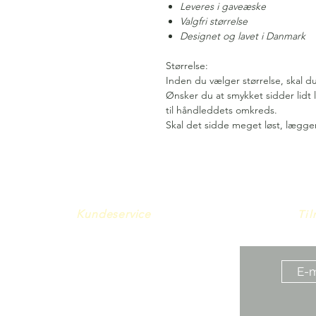
Leveres i gaveæske
Valgfri størrelse
Designet og lavet i Danmark
Størrelse:
Inden du vælger størrelse, skal d
Ønsker du at smykket sidder lidt l
til håndleddets omkreds.
Skal det sidde meget løst, lægger
Kundeservice
Til
Om os
Handelsbetingelser
Cookie- og Privatlivspolitik
Persondatapolitik
Smykkeforplejning