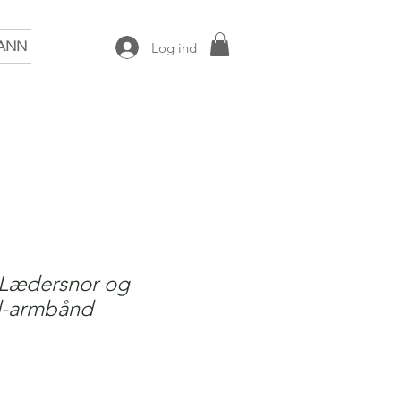
ANN
Log ind
 Lædersnor og
d-armbånd