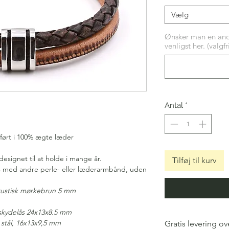
Vælg
Ønsker man en anden
venligst her. (valgfri
Antal
*
ørt i 100% ægte læder
designet til at holde i mange år.
Tilføj til kurv
med andre perle- eller læderarmbånd, uden
 rustisk mørkebrun 5 mm
 skydelås 24x13x8.5 mm
t stål, 16x13x9,5 mm
Gratis levering ove