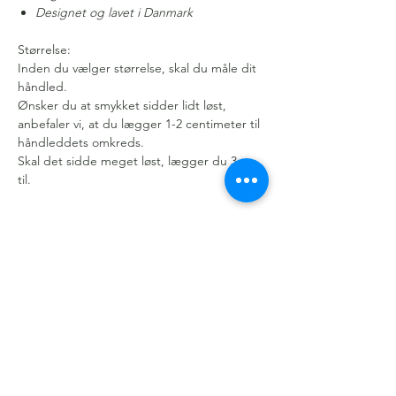
Designet og lavet i Danmark
Størrelse:
Inden du vælger størrelse, skal du måle dit
håndled.
Ønsker du at smykket sidder lidt løst,
anbefaler vi, at du lægger 1-2 centimeter til
håndleddets omkreds.
Skal det sidde meget løst, lægger du 3 cm
til.
Gratis levering over 499 kr.
Kundeservice
Om os
Handelsbetingelser
Cookie- og Privatlivspolitik
Persondatapolitik
Smykkeforplejning
Køb et gavekort