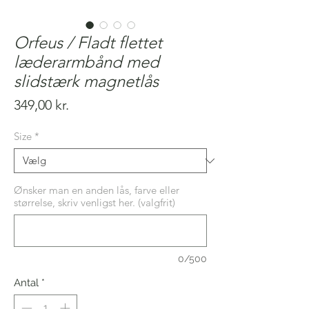
Orfeus / Fladt flettet
læderarmbånd med
slidstærk magnetlås
Pris
349,00 kr.
Size
*
Ønsker man en anden lås, farve eller
størrelse, skriv venligst her. (valgfrit)
0/500
Antal
*