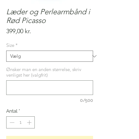
Læder og Perlearmbånd i
Rød Picasso
Pris
399,00 kr.
Size
*
Ønsker man en anden størrelse, skriv
venligst her (valgfrit)
0/500
Antal
*