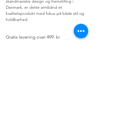
skandinaviske design og fremstilling i
Danmark, er dette armbånd et
kvalitetsprodukt med fokus på både stil og
holdbarhed.
Gratis levering over 499. kr.
Kundeservice
Om os
Handelsbetingelser
Cookie- og Privatlivspolitik
Persondatapolitik
Smykkeforplejning
Køb et gavekort
Gratis levering
ved køb over 499 kr.
Tilmeld dig nyhedsbrev for eksklusive
tilbud, inspiration og meget mere!