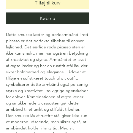
Tilføj til kurv
Køb nu
Dette smukke læder og perlearmbånd i rød
picasso er det perfekte tilbehør til enhver
lejlighed. Det særlige røde picasso sten er
ikke kun smukt, men har også en betydning
af kreativitet og styrke. Armbåndet er lavet
af ægte læder og har en rustfrit stål lås, der
sikrer holdbarhed og elegance. Udover at
tilføje en sofistikeret touch til dit outfit,
symboliserer dette armbånd også personlig
styrke og kreativitet - to vigtige egenskaber
for enhver. Kombinationen af ægte læder
og smukke røde picassosten gør dette
armbånd til et unikt og stilfuldt tilbehør.
Den smukke lås af rustfrit stål giver ikke kun
et moderne udseende, men sikrer også, at
armbåndet holder i lang tid. Med sit