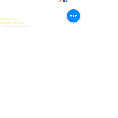
Handelsbetingelser
Cookie- og Privatlivspolitik
Persondatapolitik
Smykkeforplejning
Køb et gavekort
Gratis levering
ved køb over 499 kr.
Tilmeld dig nyhedsbrev for eksklusive
tilbud, inspiration og meget mere!
Tilmeld
Jeg accepterer privatlivspolitik
Kontakt os
E-mail:
info@Lamann.dk
Tel:
+45 27507970
CVR:
32974929
www.lamann.dk
Morelvej 9, 3660 Stenløse
(ingen personlig ekspedition)
© 2021 by LAMANN