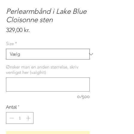
Perlearmbånd i Lake Blue
Cloisonne sten
Pris
329,00 kr.
Size
*
Ønsker man en anden størrelse, skriv
venligst her (valgfrit)
0/500
Antal
*