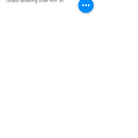
Gratis levering over 499. kr.
Kundeservice
Om os
Handelsbetingelser
Cookie- og Privatlivspolitik
Persondatapolitik
Smykkeforplejning
Køb et gavekort
Gratis levering
ved køb over 499 kr.
Tilmeld dig nyhedsbrev for eksklusive
tilbud, inspiration og meget mere!
Tilmeld
Jeg accepterer privatlivspolitik
Kontakt os
E-mail:
info@Lamann.dk
Tel:
+45 27507970