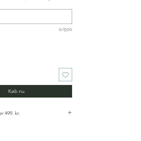
0/500
Køb nu
r 499. kr.