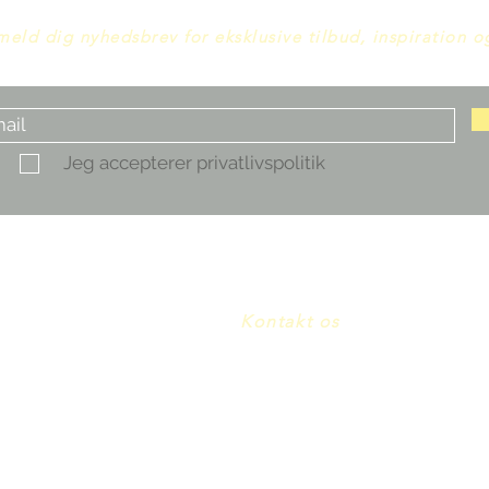
meld dig nyhedsbrev for eksklusive tilbud, inspiration 
Jeg accepterer privatlivspolitik
Kontakt os
E-mail:
info@Lamann.dk
Tel: +45 27507970
CVR: 32974929
www.lamann.dk
Morelvej 9, 3660 Stenløse