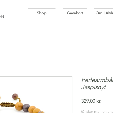
Shop
Gavekort
Om LAM
Perlearmbå
Jaspisnyt
Pris
329,00 kr.
Ønsker man en anden