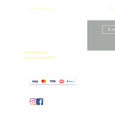
Kundeservice
Til
Om os
Handelsbetingelser
Cookie- og Privatlivspolitik
Persondatapolitik
Smykkeforplejning
Køb et gavekort
Gratis levering
ved køb over 499 kr.