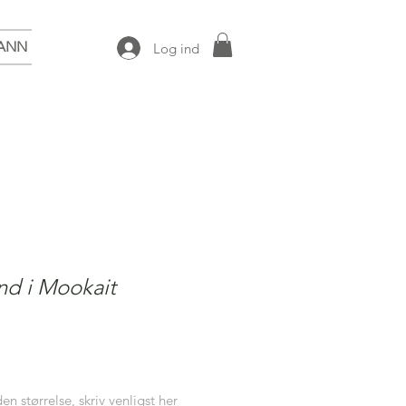
ANN
Log ind
nd i Mookait
 størrelse, skriv venligst her